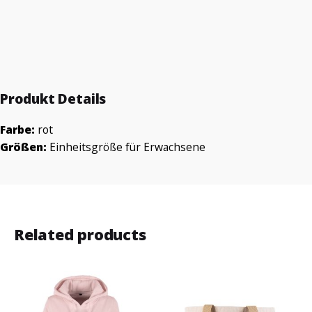
veröffentlicht.
mit
*
markiert
Dieses Produkt Bewerten
Deine Bewertung
Produkt Details
Farbe:
rot
Größen:
Einheitsgröße für Erwachsene
Related products
Name
*
Email
*