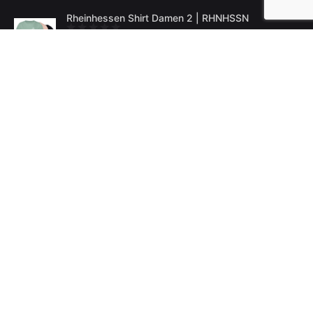
Rheinhessen Shirt Damen 2 | RHNHSSN
€
19.00
Rheinhessen Shirt Damen 3 | RHNHSSN
€
19.00
Rheinhessen T-Shirt Herren 3 | RHNHSSN
€
19.00
Übersicht
Home
Leistungen
Portfolio
Fotografie
Ahoi
Kontakt
Shop