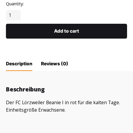
Quantity:
Add to cart
Description
Reviews (0)
Reviews
Beschreibung
There are no reviews yet.
Der FC Lörzweiler Beanie I in rot für die kalten Tage.
Be the first to review “FC Lörzweiler
Einheitsgröße Erwachsene.
BEANIE I rot für Erwachsene”
Deine E-Mail-Adresse wird nicht
Erforderliche Felder sind