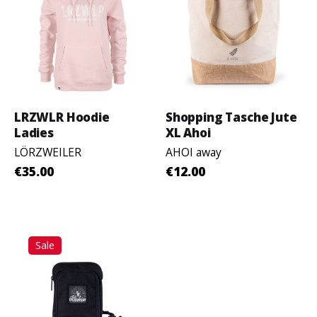
Name, E-Mail-Adresse und Website in diesem Browser für
meinen nächsten Kommentar speichern.
Bewertung abgeben
LRZWLR Hoodie
Shopping Tasche Jute
Ladies
XL Ahoi
LÖRZWEILER
AHOI away
€35.00
€12.00
Sale