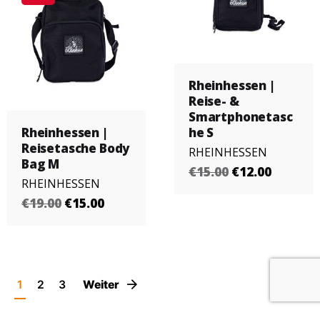
Rheinhessen |
Reise- &
Smartphonetasc
Rheinhessen |
he S
Reisetasche Body
RHEINHESSEN
Bag M
€15.00
€12.00
RHEINHESSEN
€19.00
€15.00
1
2
3
Weiter