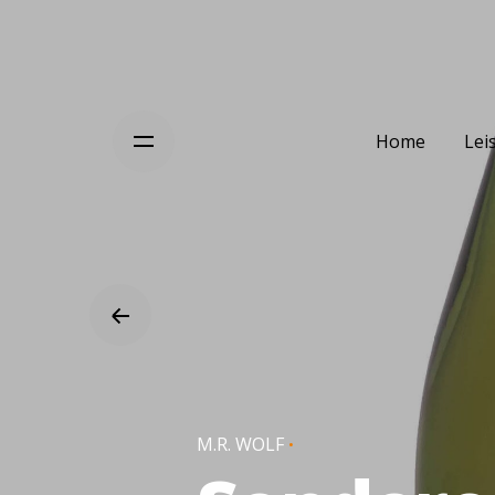
Home
Lei
M.R. WOLF