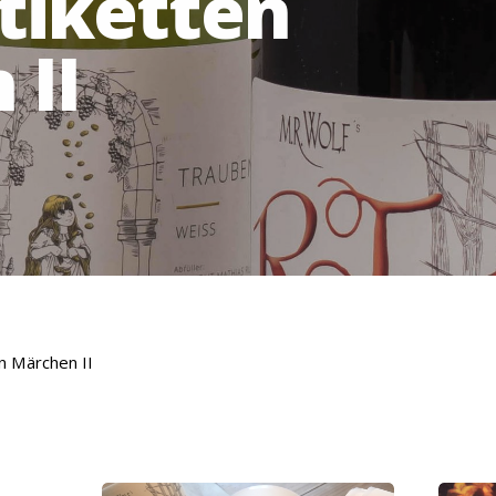
tiketten
 II
n Märchen II